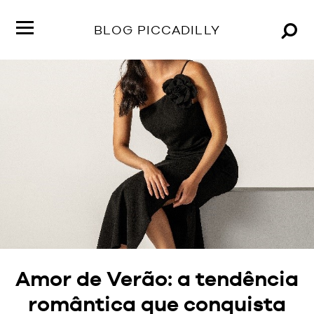
Conteúd
tendênci
BLOG PICCADILLY
comport
dicas
Inspire-se
e
muito
mais
Moda para todas
no
Blog
Sinta-se bem
PICCADI
Ir para o site
Amor de Verão: a tendência
romântica que conquista